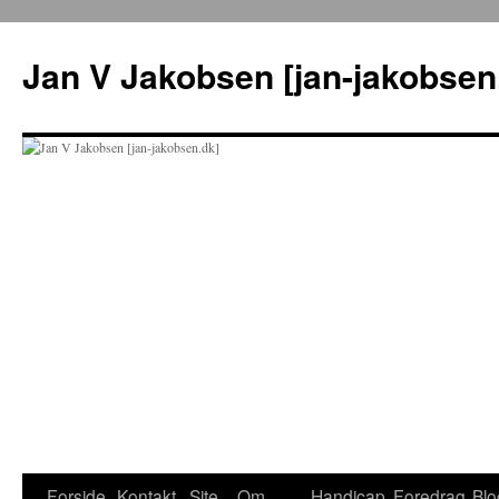
Hop
til
Jan V Jakobsen [jan-jakobsen
indhold
Forside
Kontakt
Site
Om
Handicap
Foredrag
Blo