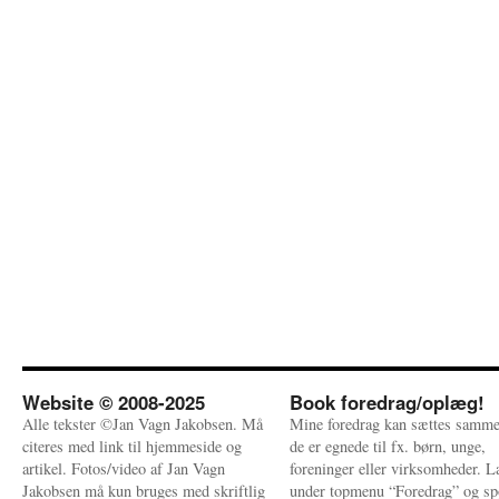
Website © 2008-2025
Book foredrag/oplæg!
Alle tekster ©Jan Vagn Jakobsen. Må
Mine foredrag kan sættes samme
citeres med link til hjemmeside og
de er egnede til fx. børn, unge,
artikel. Fotos/video af Jan Vagn
foreninger eller virksomheder. 
Jakobsen må kun bruges med skriftlig
under topmenu “Foredrag” og sp