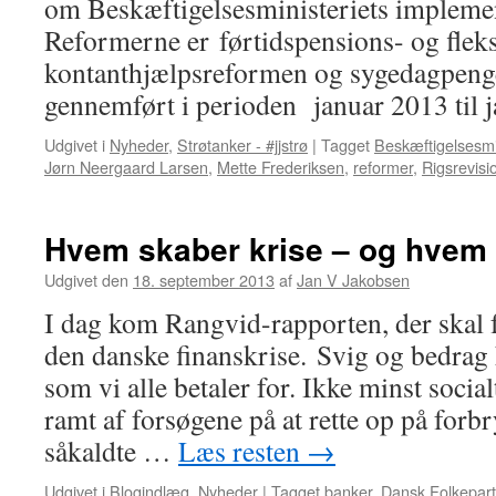
om Beskæftigelsesministeriets implemen
Reformerne er førtidspensions- og flek
kontanthjælpsreformen og sygedagpenge
gennemført i perioden januar 2013 til 
Udgivet i
Nyheder
,
Strøtanker - #jjstrø
|
Tagget
Beskæftigelsesmi
Jørn Neergaard Larsen
,
Mette Frederiksen
,
reformer
,
Rigsrevisi
Hvem skaber krise – og hvem 
Udgivet den
18. september 2013
af
Jan V Jakobsen
I dag kom Rangvid-rapporten, der skal f
den danske finanskrise. Svig og bedrag 
som vi alle betaler for. Ikke minst socia
ramt af forsøgene på at rette op på for
såkaldte …
Læs resten
→
Udgivet i
Blogindlæg
,
Nyheder
|
Tagget
banker
,
Dansk Folkepart