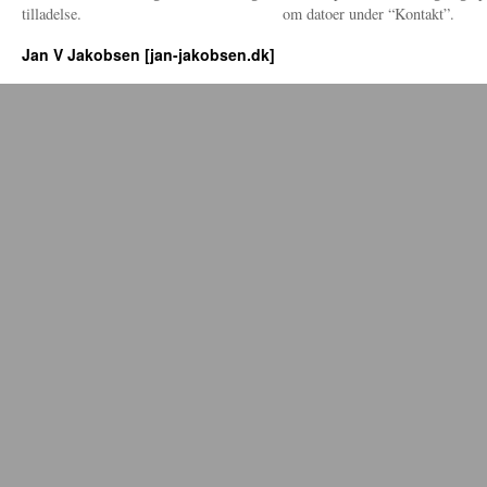
tilladelse.
om datoer under “Kontakt”.
Jan V Jakobsen [jan-jakobsen.dk]