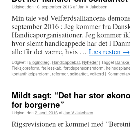
Udgivet den
16. september 2016
af
Jan V Jakobsen
Min tale ved Velfærdsalliancens demonst
september 2016 : Jeg kommer fra Dans
Handicaporganisationer. Jeg kommer ikke
hvor slemt handicappede har det i Danma
alle får det værre, hvis …
Læs resten
→
Udgivet i
Blogindlæg
,
Handicapdebat
,
Nyheder
|
Tagget
Danske 
Fleksjobreform
,
fællesskab
,
førtidspensionsreform
,
helhedsplane
kontanthjælpsreform
,
reformer
,
solidaritet
,
velfærd
|
Kommentare
Mildt sagt: “Det har stor øko
for borgerne”
Udgivet den
2. april 2016
af
Jan V Jakobsen
Rigsrevisionen er kommet med “Beretnin