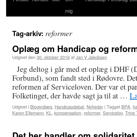
mig
reformer
Tag-arkiv:
Oplæg om Handicap og refor
Udgivet den
30. oktober 2016
af
Jan V Jakobsen
Jeg deltog i går med et oplæg i DHF 
Forbund), som fandt sted i Rødovre. D
reformen af Serviceloven. Der var et pane
Folketinget, der havde sagt ja til at …
Læ
Udgivet i
Blogindlæg
,
Handicapdebat
,
Nyheder
|
Tagget
BPA
,
h
Karen Ellemann
,
KL
,
kompensation
,
reformer
,
Servicelov
,
Trine 
Det her handler om solidaritet