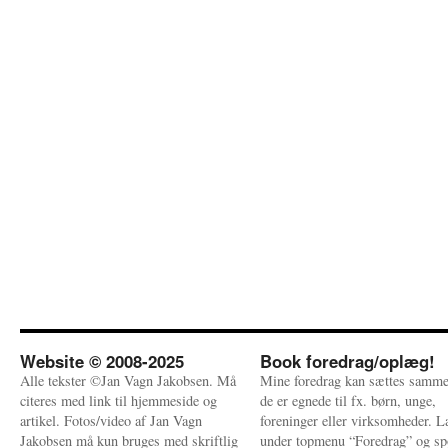
Website © 2008-2025
Book foredrag/oplæg!
Alle tekster ©Jan Vagn Jakobsen. Må
Mine foredrag kan sættes samme
citeres med link til hjemmeside og
de er egnede til fx. børn, unge,
artikel. Fotos/video af Jan Vagn
foreninger eller virksomheder. 
Jakobsen må kun bruges med skriftlig
under topmenu “Foredrag” og sp