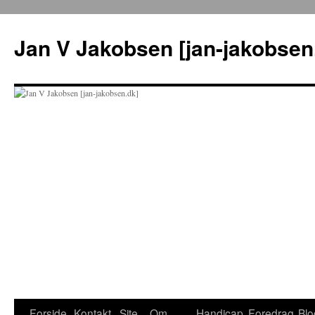
Hop
til
Jan V Jakobsen [jan-jakobsen
indhold
Forside
Kontakt
Site
Om
Handicap
Foredrag
Blo