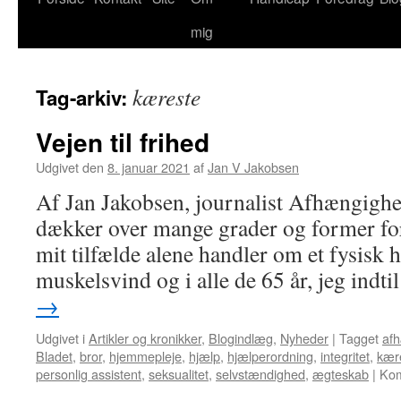
mig
kæreste
Tag-arkiv:
Vejen til frihed
Udgivet den
8. januar 2021
af
Jan V Jakobsen
Af Jan Jakobsen, journalist Afhængigh
dækker over mange grader og former for
mit tilfælde alene handler om et fysisk 
muskelsvind og i alle de 65 år, jeg indt
→
Udgivet i
Artikler og kronikker
,
Blogindlæg
,
Nyheder
|
Tagget
af
Bladet
,
bror
,
hjemmepleje
,
hjælp
,
hjælperordning
,
integritet
,
kær
personlig assistent
,
seksualitet
,
selvstændighed
,
ægteskab
|
Kom