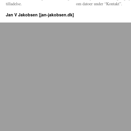
tilladelse.
om datoer under “Kontakt”.
Jan V Jakobsen [jan-jakobsen.dk]