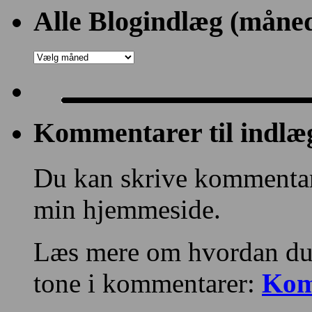
Blogs
Alle Blogindlæg (måned
og
Kategorier:
Alle
Blogindlæg
(månedsvis)
Kommentarer til indlæ
Du kan skrive kommentare
min hjemmeside.
Læs mere om hvordan du
tone i kommentarer:
Kom