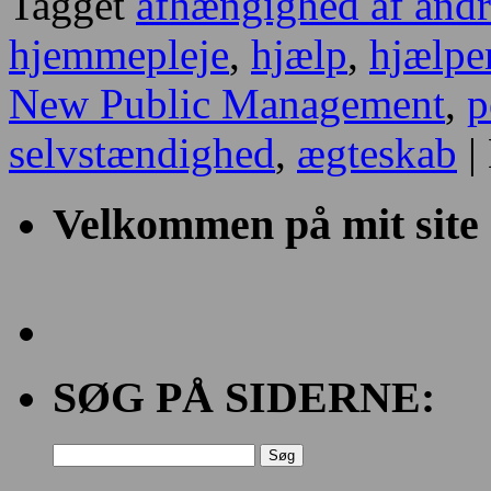
Tagget
afhængighed af andr
hjemmepleje
,
hjælp
,
hjælpe
New Public Management
,
p
selvstændighed
,
ægteskab
|
Velkommen på mit site
SØG PÅ SIDERNE:
Søg
efter: