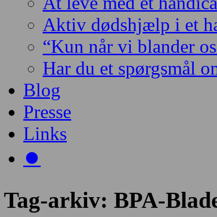
At leve med et handic
Aktiv dødshjælp i et 
“Kun når vi blander os 
Har du et spørgsmål o
Blog
Presse
Links
⏺️
Tag-arkiv:
BPA-Blad