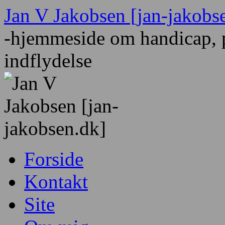
Hop
Jan V Jakobsen [jan-jakobs
til
indhold
-hjemmeside om handicap, p
indflydelse
Forside
Kontakt
Site