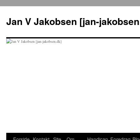
Hop
til
Jan V Jakobsen [jan-jakobsen
indhold
Forside
Kontakt
Site
Om
Handicap
Foredrag
Blo