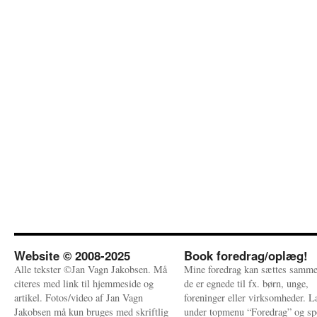
Website © 2008-2025
Book foredrag/oplæg!
Alle tekster ©Jan Vagn Jakobsen. Må
Mine foredrag kan sættes samme
citeres med link til hjemmeside og
de er egnede til fx. børn, unge,
artikel. Fotos/video af Jan Vagn
foreninger eller virksomheder. 
Jakobsen må kun bruges med skriftlig
under topmenu “Foredrag” og sp