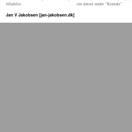
tilladelse.
om datoer under “Kontakt”.
Jan V Jakobsen [jan-jakobsen.dk]