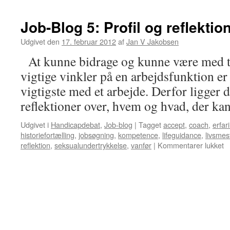
Job-Blog 5: Profil og reflektio
Udgivet den
17. februar 2012
af
Jan V Jakobsen
At kunne bidrage og kunne være med til
vigtige vinkler på en arbejdsfunktion er
vigtigste med et arbejde. Derfor ligger 
reflektioner over, hvem og hvad, der k
Udgivet i
Handicapdebat
,
Job-blog
|
Tagget
accept
,
coach
,
erfar
historiefortælling
,
jobsøgning
,
kompetence
,
lifeguidance
,
livsmes
til
reflektion
,
seksualundertrykkelse
,
vanfør
|
Kommentarer lukket
J
B
5:
Pr
o
re