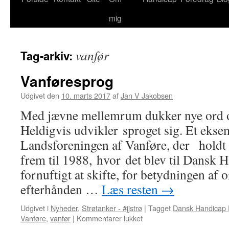
mig
vanfør
Tag-arkiv:
Vanføresprog
Udgivet den
10. marts 2017
af
Jan V Jakobsen
Med jævne mellemrum dukker nye ord op
Heldigvis udvikler sproget sig. Et ekse
Landsforeningen af Vanføre, der holdt f
frem til 1988, hvor det blev til Dansk
fornuftigt at skifte, for betydningen af 
efterhånden …
Læs resten
→
Udgivet i
Nyheder
,
Strøtanker - #jjstrø
|
Tagget
Dansk Handicap
til
Vanføre
,
vanfør
|
Kommentarer lukket
Vanføresprog