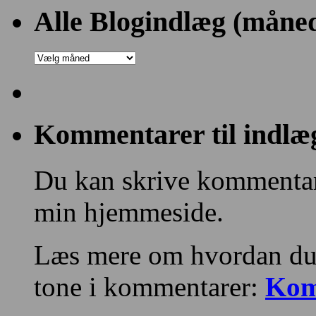
Blogs
Alle Blogindlæg (måned
og
Kategorier:
Alle
Blogindlæg
(månedsvis)
Kommentarer til indlæ
Du kan skrive kommentare
min hjemmeside.
Læs mere om hvordan du
tone i kommentarer:
Kom