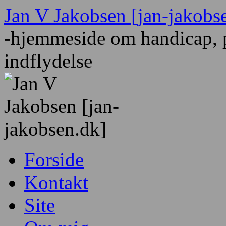
Hop
Jan V Jakobsen [jan-jakobs
til
indhold
-hjemmeside om handicap, p
indflydelse
Forside
Kontakt
Site