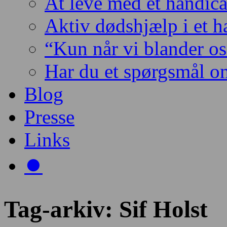
At leve med et handic
Aktiv dødshjælp i et 
“Kun når vi blander os 
Har du et spørgsmål o
Blog
Presse
Links
⏺️
Tag-arkiv:
Sif Holst