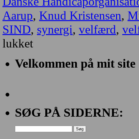
Danske Handicaporganisati
Aarup
,
Knud Kristensen
,
Mu
SIND
,
synergi
,
velfærd
,
vel
til
lukket
Nogle
tanker
om
Velkommen på mit site
frivillighed
SØG PÅ SIDERNE:
Søg
efter: