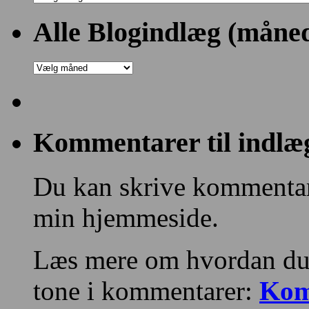
alle
Blogs
Alle Blogindlæg (måned
og
Kategorier:
Alle
Blogindlæg
(månedsvis)
Kommentarer til indlæ
Du kan skrive kommentare
min hjemmeside.
Læs mere om hvordan du
tone i kommentarer:
Kom