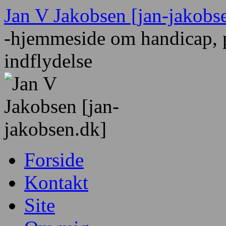
Hop
Jan V Jakobsen [jan-jakobs
til
indhold
-hjemmeside om handicap, p
indflydelse
Forside
Kontakt
Site