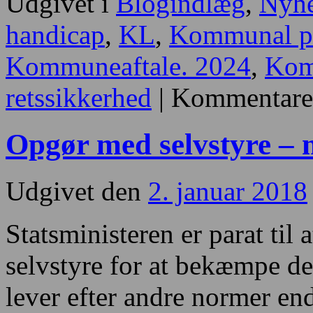
Udgivet i
Blogindlæg
,
Nyh
handicap
,
KL
,
Kommunal pr
Kommuneaftale. 2024
,
Kom
retssikkerhed
|
Kommentarer
Opgør med selvstyre – 
Udgivet den
2. januar 2018
Statsministeren er parat ti
selvstyre for at bekæmpe d
lever efter andre normer e