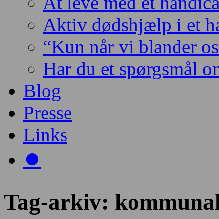
At leve med et handic
Aktiv dødshjælp i et 
“Kun når vi blander os 
Har du et spørgsmål o
Blog
Presse
Links
⏺️
Tag-arkiv:
kommunalt