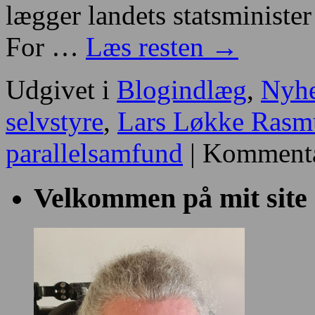
lægger landets statsminister
For …
Læs resten
→
Udgivet i
Blogindlæg
,
Nyh
selvstyre
,
Lars Løkke Rasm
parallelsamfund
|
Kommenta
Velkommen på mit site