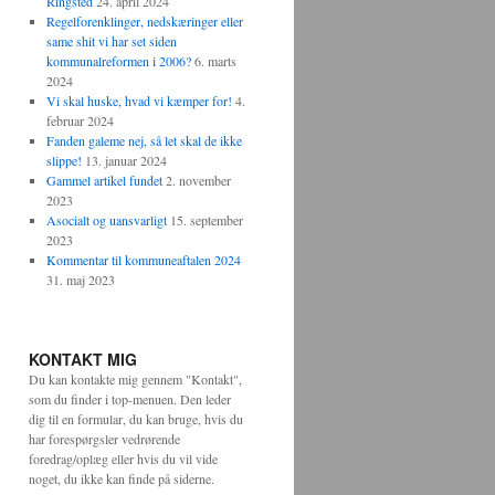
Ringsted
24. april 2024
Regelforenklinger, nedskæringer eller
same shit vi har set siden
kommunalreformen i 2006?
6. marts
2024
Vi skal huske, hvad vi kæmper for!
4.
februar 2024
Fanden galeme nej, så let skal de ikke
slippe!
13. januar 2024
Gammel artikel fundet
2. november
2023
Asocialt og uansvarligt
15. september
2023
Kommentar til kommuneaftalen 2024
31. maj 2023
KONTAKT MIG
Du kan kontakte mig gennem "Kontakt",
som du finder i top-menuen. Den leder
dig til en formular, du kan bruge, hvis du
har forespørgsler vedrørende
foredrag/oplæg eller hvis du vil vide
noget, du ikke kan finde på siderne.