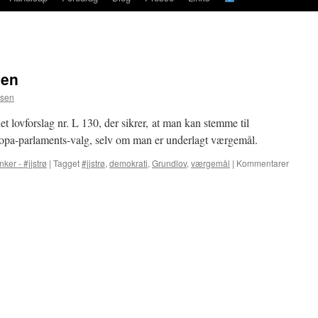
ven
bsen
t lovforslag nr. L 130, der sikrer, at man kan stemme til
opa-parlaments-valg, selv om man er underlagt værgemål.
nker - #jjstrø
|
Tagget
#jjstrø
,
demokrati
,
Grundlov
,
værgemål
|
Kommentarer