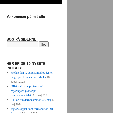
Velkommen på mit site
SØG PÅ SIDERNE:
HER ER DE 10 NYESTE
INDLÆG:
Fredag den 9. august modtog jeg et
meget pænt brev i min e-boks
10.
august 2024
“Historisk stor protest mod
regeringens planer på
handicapområdet”
31. maj 2024
Bak op om demonstration 22. maj
4.
maj 2024
Jeg er stoppet som formand for DH-