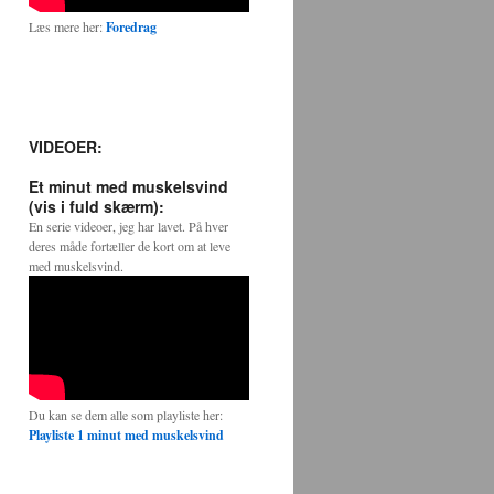
Læs mere her:
Foredrag
VIDEOER:
Et minut med muskelsvind
(vis i fuld skærm):
En serie videoer, jeg har lavet. På hver
deres måde fortæller de kort om at leve
med muskelsvind.
Du kan se dem alle som playliste her:
Playliste 1 minut med muskelsvind