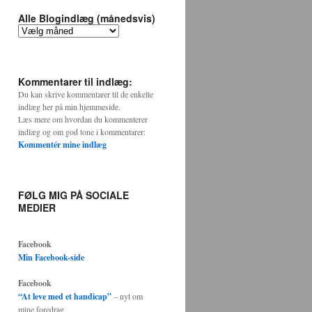
alle
Blogs
Alle Blogindlæg (månedsvis)
og
Alle
Kategorier:
Blogindlæg
(månedsvis)
Kommentarer til indlæg:
Du kan skrive kommentarer til de enkelte
indlæg her på min hjemmeside.
Læs mere om hvordan du kommenterer
indlæg og om god tone i kommentarer:
Kommentér mine indlæg
FØLG MIG PÅ SOCIALE
MEDIER
Facebook
Min Facebook-side
Facebook
“At leve med et handicap”
– nyt om
mine foredrag