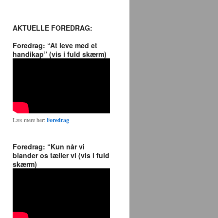
AKTUELLE FOREDRAG:
Foredrag: “At leve med et
handikap” (vis i fuld skærm)
Læs mere her:
Foredrag
Foredrag: “Kun når vi
blander os tæller vi (vis i fuld
skærm)