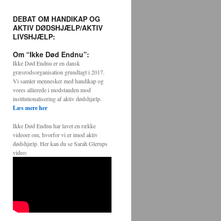
DEBAT OM HANDIKAP OG
AKTIV DØDSHJÆLP/AKTIV
LIVSHJÆLP:
Om “Ikke Død Endnu”:
Ikke Død Endnu er en dansk
græsrodsorganisation grundlagt i 2017.
Vi samler mennesker med handikap og
vores allierede i modstanden mod
institutionalisering af aktiv dødshjælp.
Læs mere her
Ikke Død Endnu har lavet en række
videoer om, hvorfor vi er imod aktiv
dødshjælp. Her kan du se Sarah Glerups
video: