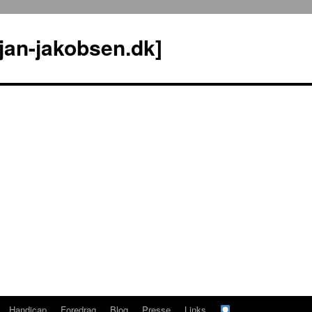
jan-jakobsen.dk]
Handicap
Foredrag
Blog
Presse
Links