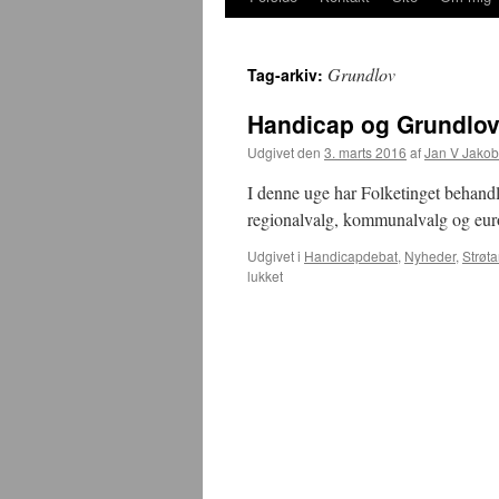
Grundlov
Tag-arkiv:
Handicap og Grundlo
Udgivet den
3. marts 2016
af
Jan V Jako
I denne uge har Folketinget behandle
regionalvalg, kommunalvalg og eur
Udgivet i
Handicapdebat
,
Nyheder
,
Strøta
til
lukket
Handicap
og
Grundloven