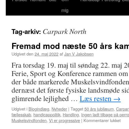
mig
Carpark North
Tag-arkiv:
Fremad mod næste 50 års ka
Udgivet den
24. maj 2022
af
Jan V Jakobsen
Fra torsdag 19. maj til søndag 22. maj
Ferie, Sport og Konference rammen om e
der både markerede Muskelsvindfonden
dernæst det første fysiske landsmøde si
glimrende lejlighed …
Læs resten
→
Udgivet i
Blogindlæg
,
Nyheder
|
Tagget
50 års jubilæum
,
Carpar
fællesskab
,
handicappolitik
,
Handling
,
Ingen ladt tilbage på per
til
Muskelsvindfonden
,
Vi er progressive
|
Kommentarer lukket
Fre