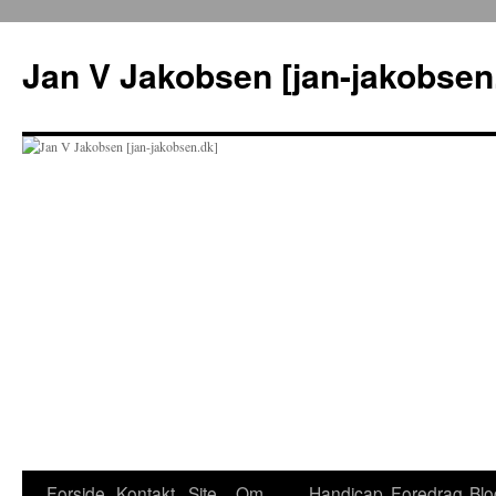
Hop
til
Jan V Jakobsen [jan-jakobsen
indhold
Forside
Kontakt
Site
Om
Handicap
Foredrag
Blo