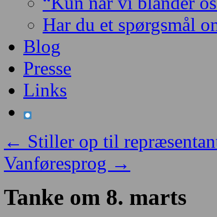
“Kun når vi blander os 
Har du et spørgsmål o
Blog
Presse
Links
←
Stiller op til repræsent
Vanføresprog
→
Tanke om 8. marts