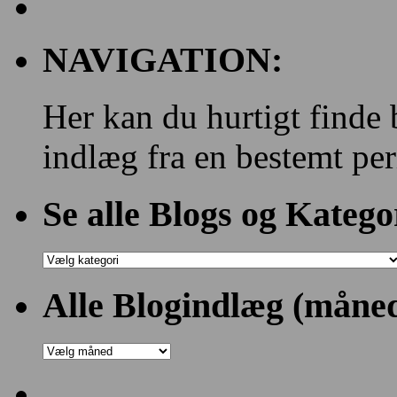
NAVIGATION:
Her kan du hurtigt finde 
indlæg fra en bestemt per
Se alle Blogs og Katego
Se
alle
Blogs
Alle Blogindlæg (måned
og
Kategorier:
Alle
Blogindlæg
(månedsvis)