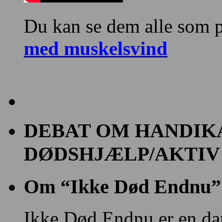
Du kan se dem alle som p
med muskelsvind
DEBAT OM HANDIK
DØDSHJÆLP/AKTIV
Om “Ikke Død Endnu”
Ikke Død Endnu er en da