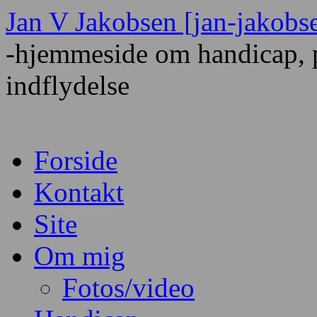
Hop
Jan V Jakobsen [jan-jakobs
til
indhold
-hjemmeside om handicap, p
indflydelse
Forside
Kontakt
Site
Om mig
Fotos/video