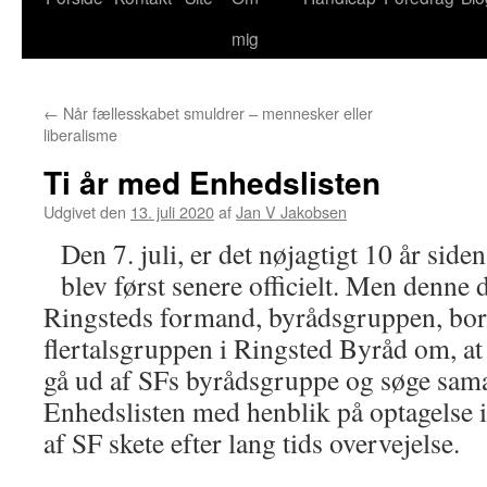
mig
←
Når fællesskabet smuldrer – mennesker eller
liberalisme
Ti år med Enhedslisten
Udgivet den
13. juli 2020
af
Jan V Jakobsen
Den 7. juli, er det nøjagtigt 10 år siden
blev først senere officielt. Men denne 
Ringsteds formand, byrådsgruppen, bo
flertalsgruppen i Ringsted Byråd om, at 
gå ud af SFs byrådsgruppe og søge sam
Enhedslisten med henblik på optagelse i
af SF skete efter lang tids overvejelse.