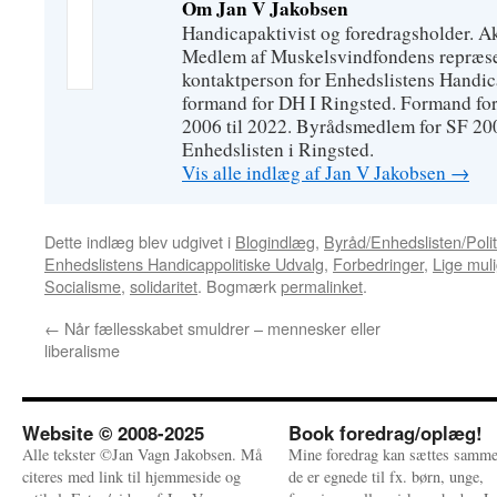
Om Jan V Jakobsen
Handicapaktivist og foredragsholder. A
Medlem af Muskelsvindfondens repræse
kontaktperson for Enhedslistens Handic
formand for DH I Ringsted. Formand fo
2006 til 2022. Byrådsmedlem for SF 20
Enhedslisten i Ringsted.
Vis alle indlæg af Jan V Jakobsen
→
Dette indlæg blev udgivet i
Blogindlæg
,
Byråd/Enhedslisten/Polit
Enhedslistens Handicappolitiske Udvalg
,
Forbedringer
,
Lige mul
Socialisme
,
solidaritet
. Bogmærk
permalinket
.
←
Når fællesskabet smuldrer – mennesker eller
liberalisme
Website © 2008-2025
Book foredrag/oplæg!
Alle tekster ©Jan Vagn Jakobsen. Må
Mine foredrag kan sættes samme
citeres med link til hjemmeside og
de er egnede til fx. børn, unge,