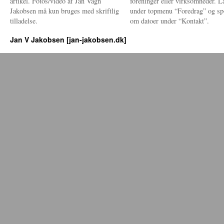
artikel. Fotos/video af Jan Vagn
foreninger eller virksomheder. 
Jakobsen må kun bruges med skriftlig
under topmenu “Foredrag” og sp
tilladelse.
om datoer under “Kontakt”.
Jan V Jakobsen [jan-jakobsen.dk]