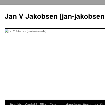
Hop
til
Jan V Jakobsen [jan-jakobsen
indhold
Forside
Kontakt
Site
Om
Handicap
Foredrag
Blo