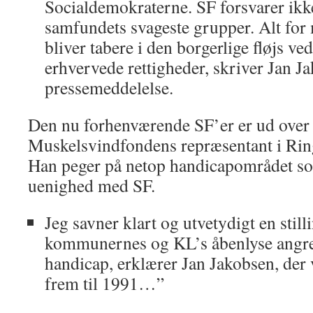
Socialdemokraterne. SF forsvarer ikke
samfundets svageste grupper. Alt fo
bliver tabere i den borgerlige fløjs v
erhvervede rettigheder, skriver Jan Ja
pressemeddelelse.
Den nu forhenværende SF’er er ud over s
Muskelsvindfondens repræsentant i Rin
Han peger på netop handicapområdet so
uenighed med SF.
Jeg savner klart og utvetydigt en stil
kommunernes og KL’s åbenlyse angr
handicap, erklærer Jan Jakobsen, de
frem til 1991…”