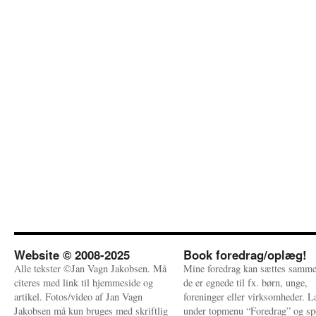
Website © 2008-2025
Book foredrag/oplæg!
Alle tekster ©Jan Vagn Jakobsen. Må
Mine foredrag kan sættes samme
citeres med link til hjemmeside og
de er egnede til fx. børn, unge,
artikel. Fotos/video af Jan Vagn
foreninger eller virksomheder. 
Jakobsen må kun bruges med skriftlig
under topmenu “Foredrag” og sp