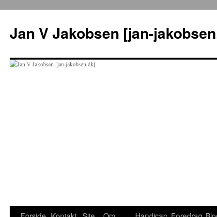
Hop
til
Jan V Jakobsen [jan-jakobsen
indhold
Forside
Kontakt
Site
Om
Handicap
Foredrag
Blo