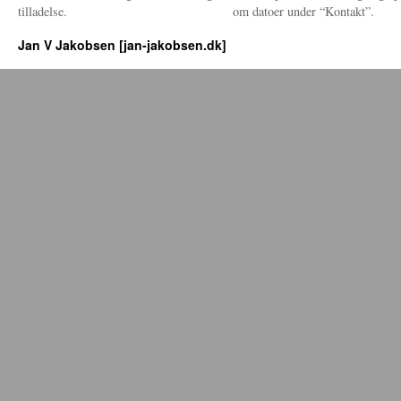
tilladelse.
om datoer under “Kontakt”.
Jan V Jakobsen [jan-jakobsen.dk]