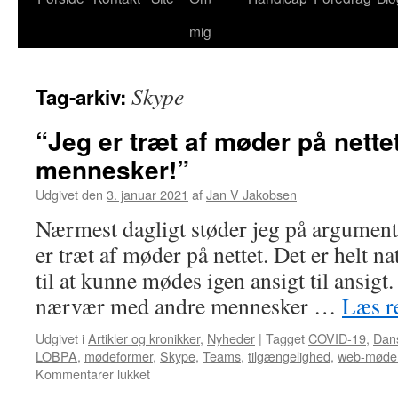
mig
Skype
Tag-arkiv:
“Jeg er træt af møder på nette
mennesker!”
Udgivet den
3. januar 2021
af
Jan V Jakobsen
Nærmest dagligt støder jeg på argumente
er træt af møder på nettet. Det er helt na
til at kunne mødes igen ansigt til ansigt
nærvær med andre mennesker …
Læs r
Udgivet i
Artikler og kronikker
,
Nyheder
|
Tagget
COVID-19
,
Dans
LOBPA
,
mødeformer
,
Skype
,
Teams
,
tilgængelighed
,
web-møde
til
Kommentarer lukket
“Jeg