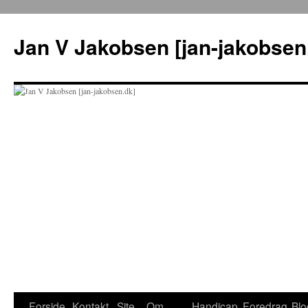
Hop
til
Jan V Jakobsen [jan-jakobsen
indhold
Forside
Kontakt
Site
Om
Handicap
Foredrag
Blo