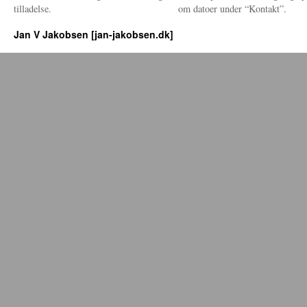
tilladelse.
om datoer under “Kontakt”.
Jan V Jakobsen [jan-jakobsen.dk]