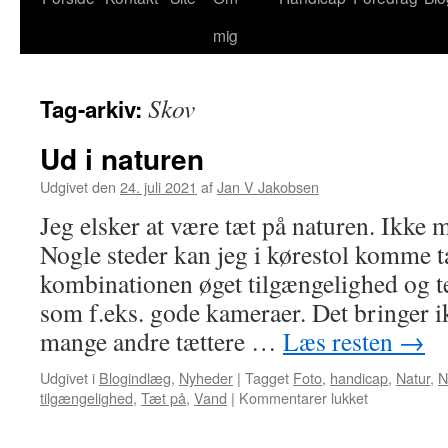
mig
Skov
Tag-arkiv:
Ud i naturen
Udgivet den
24. juli 2021
af
Jan V Jakobsen
Jeg elsker at være tæt på naturen. Ikke m
Nogle steder kan jeg i kørestol komme 
kombinationen øget tilgængelighed og t
som f.eks. gode kameraer. Det bringer 
mange andre tættere …
Læs resten
→
Udgivet i
Blogindlæg
,
Nyheder
|
Tagget
Foto
,
handicap
,
Natur
,
N
til
tilgængelighed
,
Tæt på
,
Vand
|
Kommentarer lukket
Ud
i