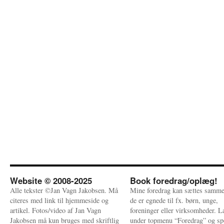
Website © 2008-2025
Book foredrag/oplæg!
Alle tekster ©Jan Vagn Jakobsen. Må
Mine foredrag kan sættes samme
citeres med link til hjemmeside og
de er egnede til fx. børn, unge,
artikel. Fotos/video af Jan Vagn
foreninger eller virksomheder. 
Jakobsen må kun bruges med skriftlig
under topmenu “Foredrag” og sp