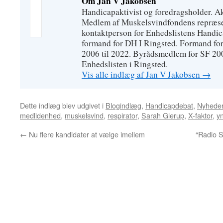
Om Jan V Jakobsen
Handicapaktivist og foredragsholder. A
Medlem af Muskelsvindfondens repræse
kontaktperson for Enhedslistens Handic
formand for DH I Ringsted. Formand fo
2006 til 2022. Byrådsmedlem for SF 20
Enhedslisten i Ringsted.
Vis alle indlæg af Jan V Jakobsen
→
Dette indlæg blev udgivet i
Blogindlæg
,
Handicapdebat
,
Nyhede
medlidenhed
,
muskelsvind
,
respirator
,
Sarah Glerup
,
X-faktor
,
y
←
Nu flere kandidater at vælge imellem
“Radio S