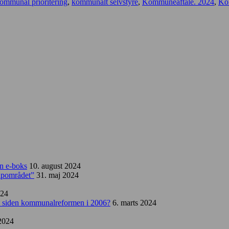
ommunal prioritering
,
kommunalt selvstyre
,
Kommuneaftale. 2024
,
Ko
in e-boks
10. august 2024
capområdet”
31. maj 2024
024
set siden kommunalreformen i 2006?
6. marts 2024
 2024