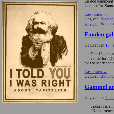
En god kammerat a
kæmper for. Samta
Læs resten
→
Udgivet i
Blogind
Ulighed
|
Komment
Fanden gale
Udgivet den
13. j
Den 13. januar
var derfor i D
hvis vi ser det hel
Læs resten
→
Udgivet i
Blogind
Gammel art
Udgivet den
2. n
Takket være hj
“Konkurrence f