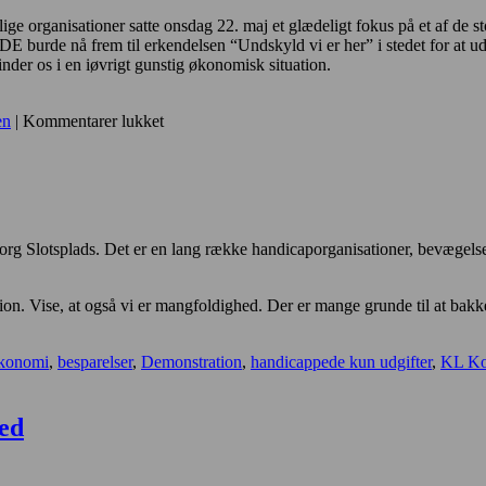
meget
e organisationer satte onsdag 22. maj et glædeligt fokus på et af de st
pænt
dse, at DE burde nå frem til erkendelsen “Undskyld vi er her” i stedet f
brev
finder os i en iøvrigt gunstig økonomisk situation.
i
min
e-
til
en
|
Kommentarer lukket
boks
“Historisk
stor
protest
mod
regeringens
planer
org Slotsplads. Det er en lang række handicaporganisationer, bevægelse
på
handicapområdet”
tion. Vise, at også vi er mangfoldighed. Der er mange grunde til at ba
økonomi
,
besparelser
,
Demonstration
,
handicappede kun udgifter
,
KL Ko
ed