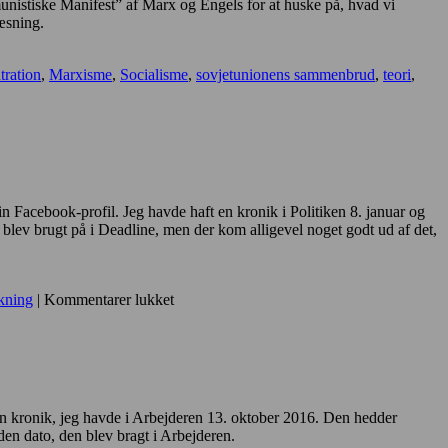
istiske Manifest” af Marx og Engels for at huske på, hvad vi
har
æsning.
set
siden
kommunalreformen
tration
,
Marxisme
,
Socialisme
,
sovjetunionens sammenbrud
,
teori
,
i
2006?
 Facebook-profil. Jeg havde haft en kronik i Politiken 8. januar og
 blev brugt på i Deadline, men der kom alligevel noget godt ud af det,
til
kning
|
Kommentarer lukket
Fanden
galeme
nej,
så
let
skal
 en kronik, jeg havde i Arbejderen 13. oktober 2016. Den hedder
de
en dato, den blev bragt i Arbejderen.
ikke