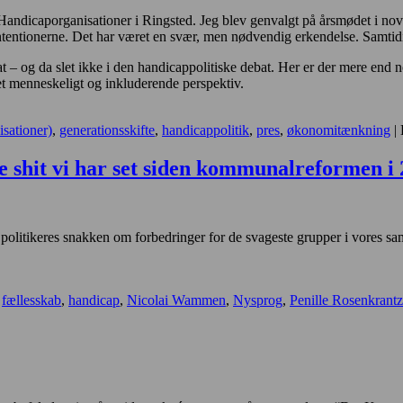
 Handicaporganisationer i Ringsted. Jeg blev genvalgt på årsmødet i nove
intentionerne. Det har været en svær, men nødvendig erkendelse. Samtidi
at – og da slet ikke i den handicappolitiske debat. Her er der mere end 
t menneskeligt og inkluderende perspektiv.
sationer)
,
generationsskifte
,
handicappolitik
,
pres
,
økonomitænkning
|
e shit vi har set siden kommunalreformen i
politikeres snakken om forbedringer for de svageste grupper i vores samf
,
fællesskab
,
handicap
,
Nicolai Wammen
,
Nysprog
,
Penille Rosenkrantz