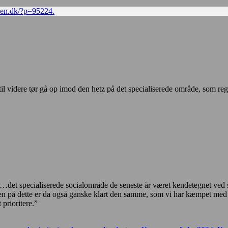
bsen.dk/?p=95224.
ndtil videre tør gå op imod den hetz på det specialiserede område, som
ocialt
g
nsvarligt
 “…det specialiserede socialområde de seneste år været kendetegnet ved
en på dette er da også ganske klart den samme, som vi har kæmpet med
prioritere.”