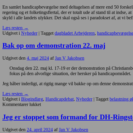
En samlet handicapbevægelse med deltagelsen af mere end 50 forskellig
regering og et folketingsflertal, der er totalt ude af stand til at in
skyld i alle landets ulykker. Det skal også ses i paradokset af, at vi be
Læs resten
→
Udgivet i
Nyheder
|
Tagget
dagbladet Arbejderen
,
handicapbevægels
Bak op om demonstration 22. maj
Udgivet den
4. maj 2024
af
Jan V Jakobsen
Onsdag den 22. maj kl. 17-19 er der demonstration på Christiansb
fokus på den alvorlige situation, der hersker på handicapområdet.
Jeg håber inderligt, at rigtig mange vil bakke op om denne demonstra
Læs resten
→
Udgivet i
Blogindlæg
,
Handicapdebat
,
Nyheder
|
Tagget
belastning 
til
Kommentarer lukket
Bak
op
Jeg er stoppet som formand for DH-Ringst
om
demonstration
Udgivet den
24. april 2024
af
Jan V Jakobsen
22.