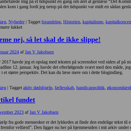
nbefalede mig på et tidspunkt én gang om året at genlæse “Det Kommun
len kom i gang fordi jeg netop på det tidspunkt var midt en sådan genl
læg
,
Nyheder
|
Tagget
forandring
,
Historien
,
kapitalisme
,
kapitalkoncen
til
arer lukket
Vi
skal
me nej, så let skal de ikke slippe!
huske,
hvad
anuar 2024
af
Jan V Jakobsen
vi
kæmper
 2017 havde jeg et opslag med teksten på screenshot ved siden af på min
for!
eadline 12. januar. Jeg havde det efterfølgende svært med den måde, jeg
e i et større perspektiv. Det kan du læse mere om i dette blogindlæg.
læg
|
Tagget
aktiv dødshjælp
,
fællesskab
,
handicappolitik
,
økonomitæn
ikel fundet
ovember 2023
af
Jan V Jakobsen
ælp fra gode mennesker er det lykkedes at finde den endelige tekst til
remfor velfærd”. Den ligger nu her på hjemmesiden i mit arkiv under d