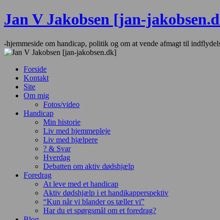
Hop
Jan V Jakobsen [jan-jakobsen.d
til
indhold
-hjemmeside om handicap, politik og om at vende afmagt til indflydel
Forside
Kontakt
Site
Om mig
Fotos/video
Handicap
Min historie
Liv med hjemmepleje
Liv med hjælpere
? & Svar
Hverdag
Debatten om aktiv dødshjælp
Foredrag
At leve med et handicap
Aktiv dødshjælp i et handikapperspektiv
“Kun når vi blander os tæller vi”
Har du et spørgsmål om et foredrag?
Blog