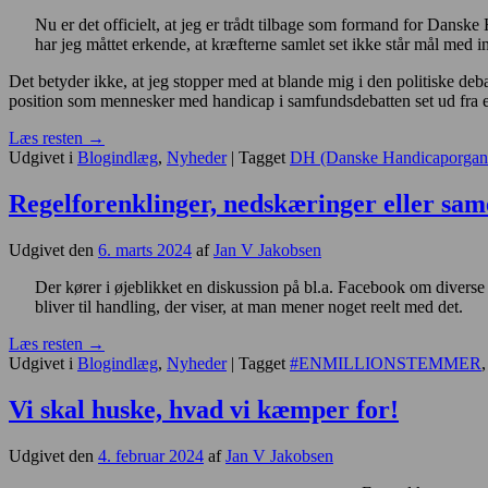
maj
Nu er det officielt, at jeg er trådt tilbage som formand for Danske
har jeg måttet erkende, at kræfterne samlet set ikke står mål med 
Det betyder ikke, at jeg stopper med at blande mig i den politiske deb
position som mennesker med handicap i samfundsdebatten set ud fra e
Læs resten
→
Udgivet i
Blogindlæg
,
Nyheder
|
Tagget
DH (Danske Handicaporgani
Regelforenklinger, nedskæringer eller sam
Udgivet den
6. marts 2024
af
Jan V Jakobsen
Der kører i øjeblikket en diskussion på bl.a. Facebook om diverse 
bliver til handling, der viser, at man mener noget reelt med det.
Læs resten
→
Udgivet i
Blogindlæg
,
Nyheder
|
Tagget
#ENMILLIONSTEMMER
Vi skal huske, hvad vi kæmper for!
Udgivet den
4. februar 2024
af
Jan V Jakobsen