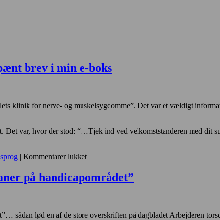
pænt brev i min e-boks
talets klinik for nerve- og muskelsygdomme”. Det var et vældigt informat
t. Det var, hvor der stod: “…Tjek ind ved velkomststanderen med dit su
til
,
sprog
|
Kommentarer lukket
Fredag
den
planer på handicapområdet”
9.
august
modtog
jeg
t”… sådan lød en af de store overskriften på dagbladet Arbejderen tors
et