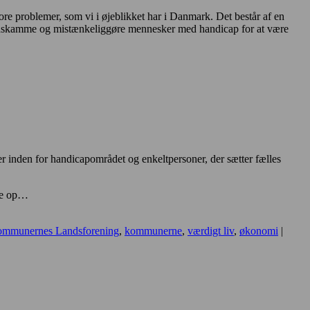
ore problemer, som vi i øjeblikket har i Danmark. Det består af en
or at udskamme og mistænkeliggøre mennesker med handicap for at være
r inden for handicapområdet og enkeltpersoner, der sætter fælles
kke op…
mmunernes Landsforening
,
kommunerne
,
værdigt liv
,
økonomi
|