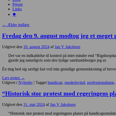
Presse
Links
⏺️
←
Ældre indlæg
Fredag den 9. august modtog jeg et meget 
Udgivet den
10. august 2024
af
Jan V Jakobsen
Det var en indkaldelse til kontrol på intet mindre end “Rigshospi
gjorde jeg naturligvis som den lydige samfundsborger jeg er.
Én ting bed sig særligt fast ved min grundige gennemlæsning af breve
Læs resten
→
Udgivet i
Nyheder
|
Tagget
handicap
,
muskelsvind
,
professionalisme
“Historisk stor protest mod regeringens 
Udgivet den
31. maj 2024
af
Jan V Jakobsen
“Historisk stor protest mod regeringens planer på handicapområde