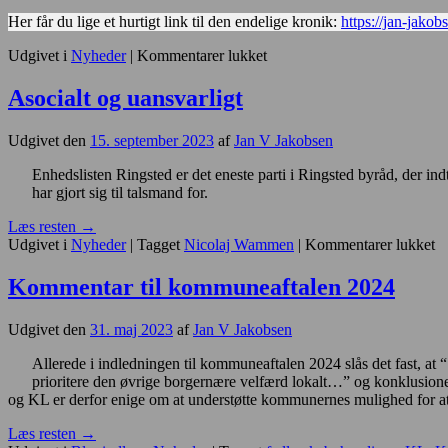
Her får du lige et hurtigt link til den endelige kronik:
https://jan-jako
til
Udgivet i
Nyheder
|
Kommentarer lukket
Gammel
artikel
Asocialt og uansvarligt
fundet
Udgivet den
15. september 2023
af
Jan V Jakobsen
Enhedslisten Ringsted er det eneste parti i Ringsted byråd, der i
har gjort sig til talsmand for.
Læs resten
→
til
Udgivet i
Nyheder
|
Tagget
Nicolaj Wammen
|
Kommentarer lukket
As
o
Kommentar til kommuneaftalen 2024
ua
Udgivet den
31. maj 2023
af
Jan V Jakobsen
Allerede i indledningen til kommuneaftalen 2024 slås det fast, at
prioritere den øvrige borgernære velfærd lokalt…” og konklusion
og KL er derfor enige om at understøtte kommunernes mulighed for at 
Læs resten
→