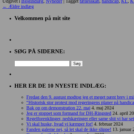
Udgivet i
Blogindlæg
,
Nyheder
|
Tagget
fællesskab
,
handicap
,
KL
,
K
←
Ældre indlæg
Velkommen på mit site
SØG PÅ SIDERNE:
Søg
efter:
HER ER DE 10 NYESTE INDLÆG:
Fredag den 9. august modtog jeg et meget pænt brev i m
“Historisk stor protest mod regeringens planer på handi
Bak op om demonstration 22. maj
4. maj 2024
Jeg er stoppet som formand for DH-Ringsted
24. april 2
Regelforenklinger, nedskæringer eller same shit vi har 
Vi skal huske, hvad vi kæmper for!
4. februar 2024
Fanden galeme nej, så let skal de ikke slippe!
13. januar