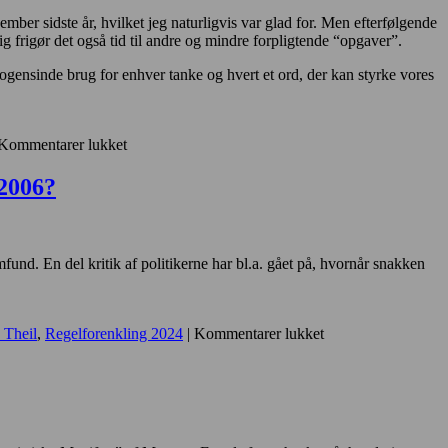
mber sidste år, hvilket jeg naturligvis var glad for. Men efterfølgende
g frigør det også tid til andre og mindre forpligtende “opgaver”.
nogensinde brug for enhver tanke og hvert et ord, der kan styrke vores
til
Kommentarer lukket
Jeg
er
 2006?
stoppet
som
formand
for
und. En del kritik af politikerne har bl.a. gået på, hvornår snakken
DH-
Ringsted
til
 Theil
,
Regelforenkling 2024
|
Kommentarer lukket
Regelforenklinger,
nedskæringer
eller
same
shit
vi